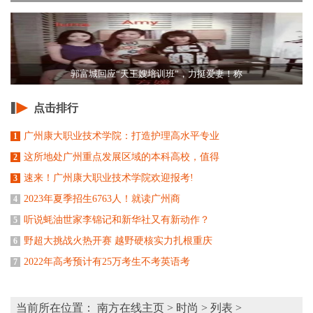
郭富城回应“天王嫂培训班”，力挺爱妻！称
点击排行
广州康大职业技术学院：打造护理高水平专业
1
这所地处广州重点发展区域的本科高校，值得
2
速来！广州康大职业技术学院欢迎报考!
3
2023年夏季招生6763人！就读广州商
4
听说蚝油世家李锦记和新华社又有新动作？
5
野超大挑战火热开赛 越野硬核实力扎根重庆
6
2022年高考预计有25万考生不考英语考
7
当前所在位置：
南方在线主页
>
时尚
> 列表 >