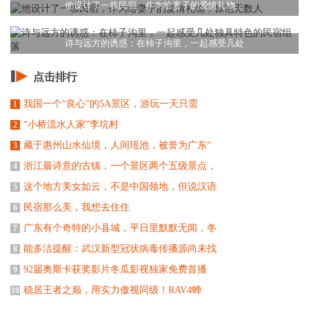
他设计了一栋民宿，作为给妻子的爱情礼物，
诗与远方的诱惑：在柿子沟里，一起感受几处
点击排行
我国一个“良心”的5A景区，游玩一天只需
1
“小桥流水人家”李坑村
2
藏于惠州山水仙境，人间瑶池，被誉为广东“
3
浙江最诗意的古镇，一个景区两个五级景点，
4
这个地方美女如云，不是中国领地，但说汉语
5
民宿那么美，我想去住住
6
广东有个奇特的小县城，平日里默默无闻，冬
7
能多洁提醒：武汉新型冠状病毒传播源尚未找
8
92届奥斯卡获奖影片冬瓜影视独家免费首播
9
稳居王者之巅，用实力傲视同级！RAV4蝉
10