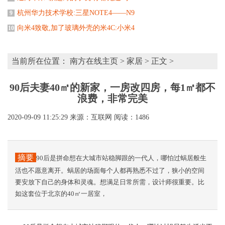
杭州华力技术学校:三星NOTE4——N9
9
向米4致敬,加了玻璃外壳的米4C:小米4
10
当前所在位置：
南方在线主页
>
家居
> 正文 >
90后夫妻40㎡的新家，一房改四房，每1㎡都不
浪费，非常完美
2020-09-09 11:25:29
来源：互联网
阅读：1486
摘要
90后是拼命想在大城市站稳脚跟的一代人，哪怕过蜗居般生
活也不愿意离开。蜗居的场面每个人都再熟悉不过了，狭小的空间
要安放下自己的身体和灵魂。想满足日常所需，设计师很重要。比
如这套位于北京的40㎡一居室，