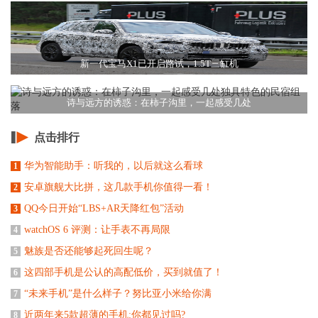
新一代宝马X1已开启路试，1.5T三缸机
诗与远方的诱惑：在柿子沟里，一起感受几处
点击排行
华为智能助手：听我的，以后就这么看球
1
安卓旗舰大比拼，这几款手机你值得一看！
2
QQ今日开始“LBS+AR天降红包”活动
3
watchOS 6 评测：让手表不再局限
4
魅族是否还能够起死回生呢？
5
这四部手机是公认的高配低价，买到就值了！
6
“未来手机”是什么样子？努比亚小米给你满
7
近两年来5款超薄的手机:你都见过吗?
8