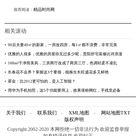
推荐阅读：
精品时尚网
相关滚动
▪
90后夫妻40㎡的新家，一房改四房，每1㎡都不浪费，非常完美
▪
优雅的人很多，优雅的房屋你见过多少呢，贵阳舒宅装修比诗浪漫
▪
160m²干净简美风，三房两厅改成了两房三厅，色调轻柔不凌乱
▪
长春花不会养？掌握这3个要领，植株生长旺盛花多又鲜艳
▪
霍金：比2012更可怕的，是人工智能？
▪
用华为手机拍照，这5个功能要用上，效果堪称网红，手残党必备
关于我们
联系我们
XML地图
网站地图
TXT
-
-
-
版权声明
-
Copyright.2002-2020 本网拒绝一切非法行为 欢迎监督举报
如有错误信息 欢迎纠正