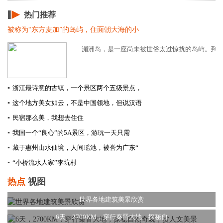
热门推荐
被称为“东方麦加”的岛屿，住面朝大海的小
湄洲岛，是一座尚未被世俗太过惊扰的岛屿。到了岛
▪
浙江最诗意的古镇，一个景区两个五级景点，
▪
这个地方美女如云，不是中国领地，但说汉语
▪
民宿那么美，我想去住住
▪
我国一个“良心”的5A景区，游玩一天只需
▪
藏于惠州山水仙境，人间瑶池，被誉为广东“
▪
“小桥流水人家”李坑村
热点
视图
世界各地建筑美景欣赏
6天，2700KM，穿行秦晋大地，探秘自