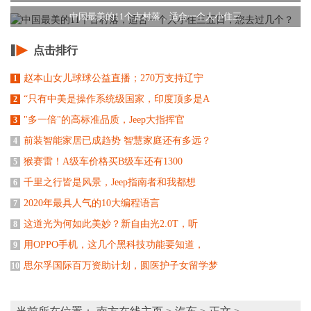
中国最美的11个古村落，适合一个人小住三
点击排行
赵本山女儿球球公益直播；270万支持辽宁
1
“只有中美是操作系统级国家，印度顶多是A
2
"多一倍"的高标准品质，Jeep大指挥官
3
前装智能家居已成趋势 智慧家庭还有多远？
4
​猴赛雷！A级车价格买B级车还有1300
5
千里之行皆是风景，Jeep指南者和我都想
6
2020年最具人气的10大编程语言
7
这道光为何如此美妙？新自由光2.0T，听
8
用OPPO手机，这几个黑科技功能要知道，
9
思尔孚国际百万资助计划，圆医护子女留学梦
10