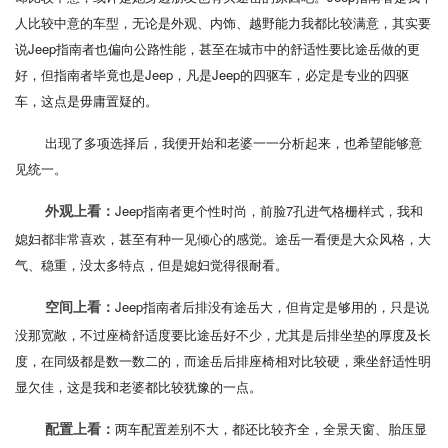
人比较中意的车型，无论是外观、内饰、越野能力我都比较满意，其实要
说Jeep指南者也偏向公路性能，甚至在城市中的舒适性要比途岳做的更
好，但指南者毕竟也是Jeep，凡是Jeep的四驱车，必定是专业的四驱
车，这点是毋庸置疑的。
出现了多项选择后，我便开始和老婆一一分析起来，也希望能够意
见统一。
Jeep指南者更个性时尚，前脸7孔进气格栅样式，我和
外观上看：
媳妇都非常喜欢，甚至有种一见倾心的感觉。途岳一看便是大众风格，大
气、稳重，没太多特点，但是媳妇觉得很耐看。
Jeep指南者后排没有途岳大，但肯定是够用的，只是说
空间上看：
没那宽敞，不过座椅舒适度要比途岳好不少，尤其是后排坐垫的厚度及长
度，在同级都是数一数二的，而途岳后排座椅相对比较硬，乘坐舒适性明
显欠佳，这是我和老婆都比较犹豫的一点。
两车配置差别不大，都还比较齐全，全景天窗、胎压显
配置上看：