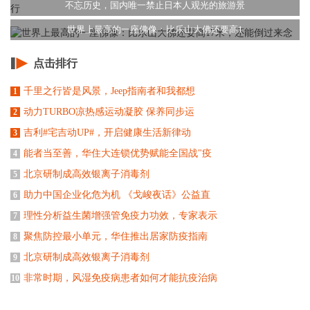
不忘历史，国内唯一禁止日本人观光的旅游景
世界上最高的一座佛像：比乐山大佛还要高1
点击排行
千里之行皆是风景，Jeep指南者和我都想
1
动力TURBO凉热感运动凝胶 保养同步运
2
吉利#宅吉动UP#，开启健康生活新律动
3
能者当至善，华住大连锁优势赋能全国战"疫
4
北京研制成高效银离子消毒剂
5
助力中国企业化危为机 《戈峻夜话》公益直
6
理性分析益生菌增强管免疫力功效，专家表示
7
聚焦防控最小单元，华住推出居家防疫指南
8
北京研制成高效银离子消毒剂
9
非常时期，风湿免疫病患者如何才能抗疫治病
10