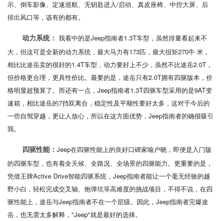
示、倒车影像、定速巡航、无钥匙进入/启动、真皮座椅、中控大屏、后
排出风口等，该有的都有。
我看中的是Jeep指南者1.3T车型，虽然排量看起来不
动力系统：
大，但这可是全新的动力系统，最大马力有173匹，最大扭矩270牛·米，
相比比途岳卖的很好的1.4T车型，动力要好上不少，虽然不比途岳2.0T，
但价格更合理，更具性价比。最要的是，途岳只有2.0T拥有四驱版本，价
格明显超预算了。而还有一点，Jeep指南者1.3T四驱车型采用的是9AT变
速箱，相比途岳的7挡双离合，稳定性及平顺性要好太多，这对于今后的
一些自驾穿越，更让人放心，所以在这方面优势，Jeep指南者的确很吸引
我。
Jeep在四驱性能上的良好口碑家喻户晓，即便是入门版
四驱性能：
的四驱车型，也有着全天候、全路况、全场景的四驱能力。更重要的是，
凭借王牌Active Drive智能四驱系统，Jeep指南者能让一个毫无经验的越
野小白，轻松完成交叉轴、炮弹坑等高难度的挑战项目，不得不说，在四
驱性能上，途岳与Jeep指南者不在一个层级。因此，Jeep指南者完爆途
岳，也无需太多解释，"Jeep"就是最好的选择。