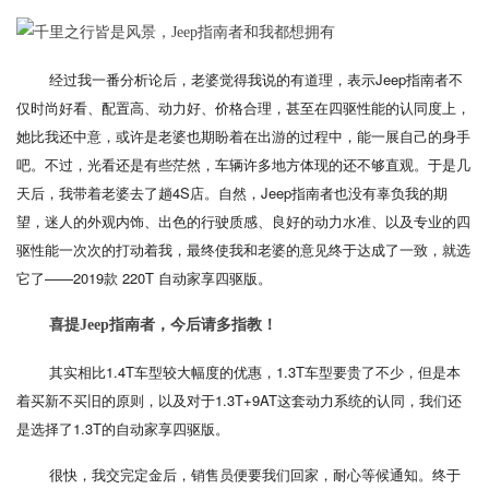
经过我一番分析论后，老婆觉得我说的有道理，表示Jeep指南者不
仅时尚好看、配置高、动力好、价格合理，甚至在四驱性能的认同度上，
她比我还中意，或许是老婆也期盼着在出游的过程中，能一展自己的身手
吧。不过，光看还是有些茫然，车辆许多地方体现的还不够直观。于是几
天后，我带着老婆去了趟4S店。自然，Jeep指南者也没有辜负我的期
望，迷人的外观内饰、出色的行驶质感、良好的动力水准、以及专业的四
驱性能一次次的打动着我，最终使我和老婆的意见终于达成了一致，就选
它了——2019款 220T 自动家享四驱版。
喜提Jeep指南者，今后请多指教！
其实相比1.4T车型较大幅度的优惠，1.3T车型要贵了不少，但是本
着买新不买旧的原则，以及对于1.3T+9AT这套动力系统的认同，我们还
是选择了1.3T的自动家享四驱版。
很快，我交完定金后，销售员便要我们回家，耐心等候通知。终于