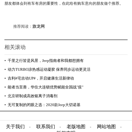
朋友都体会到有车有房的重要性，在此给有购车意向的朋友做个推荐。
推荐阅读：
旗龙网
相关滚动
▪
千里之行皆是风景，Jeep指南者和我都想拥有
▪
动力TURBO凉热感运动凝胶 保养同步运动更灵活
▪
吉利#宅吉动UP#，开启健康生活新律动
▪
能者当至善，华住大连锁优势赋能全国战"疫"
▪
北京研制成高效银离子消毒剂
▪
无可复制的闭眼之选：2020款Jeep大切诺基
关于我们
联系我们
老版地图
网站地图
-
-
-
-