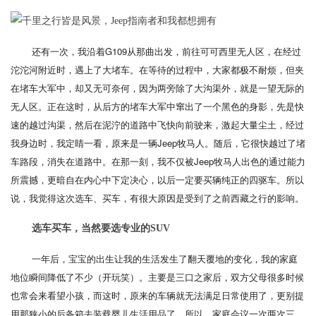
还有一次，我沿着G109从那曲出发，前往可可西里无人区，在经过
沱沱河附近时，遇上了大堵车。在等待的过程中，大家都极不耐烦，但夹
在堵车大军中，却又无可奈何，因为两旁除了大沟渠外，就是一望无际的
无人区。正在这时，从后方的堵车大军中窜出了一个黑色的身影，先是快
速的越过沟渠，然后在泥泞的道路中飞快向前驶来，激起大量尘土，经过
我身边时，我定睛一看，原来是一辆Jeep牧马人。随后，它很快越过了堵
车路段，消失在道路中。在那一刻，我不仅被Jeep牧马人出色的通过能力
所震撼，更暗自在内心中下定决心，以后一定要买辆纯正的四驱车。所以
说，我觉得这次选车、买车，有很大原因是受到了之前西藏之行的影响。
选车买车，当然要选专业的SUV
一年后，宝宝的出生让我的生活发生了翻天覆地的变化，我的家庭
地位瞬间降低了不少（开玩笑）。主要是三口之家后，双方父母很多时候
也常会来看望小孩，而这时，原来的车辆就无法满足日常使用了，更别提
用那狭小的后备箱去装载婴儿生活用品了。所以，家庭会议一次两次三