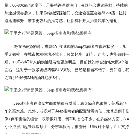
足，60-80km/h速度下，只要稍许深踩油门，变速箱会迅速降档，持续的
加速感便会袭来，如果你继续深踩油门，变速箱甚至会连降2-3挡，让转
速迅速攀升，带来更强烈的推背感，让你有种开大排量汽车的错觉。
更值得表扬的是，搭载9AT变速箱的Jeep指南者在低速状况下，几
乎无顿挫，在城市极端拥堵环境下，频繁起步、刹车、起步，也能做到平
顺。1.3T+9AT带来的燃油经济性更加明显，目前我的综合油耗大概9个油
左右，这对于一款紧凑级四驱SUV来说，已经是相当不错了，要知道，我
之前那台哈弗M4的油耗也要8个。
Jeep指南者在底盘方面做的很有质感，底盘隔音也很棒，美系豪华
车的高水准。此外，老婆对于Jeep指南者的配置赞赏有佳，尤其是倒车影
像+倒车雷达的组合，表示很好用，倒车时省心不少。在多媒体方面，8.4
寸中控屏用起来非常顺手，分辨率很高，很流畅，UI设计不错，并且支持