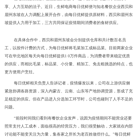
享、人力互助的法子。近日，生鲜电商每日优鲜便与知名餐饮企业西贝和
眉州东坡在人力调配上展开合作，由每日优鲜提供原材料，西贝和眉州东
坡提供人力用于加工，三方共同保证疫情期间消费者的食材供应。
在具体合作中，西贝和眉州东坡会分别提供仓库和共计数百名员
工，以按件计费的方式，为每日优鲜将毛菜加工成标品菜。目前两家企业
可在华北地区每天向每日优鲜提供1 0万件商品，为消费者带来稳定优质
的供应，而相比毛菜，标品菜、小分量、精加工、免去粗挑选的特点，也
更方便用户烹饪。
每日优鲜相关负责人告诉记者，疫情爆发以来，公司在上游供应侧
紧急协调各路资源，深入内蒙古、云南、山东等产地协调货源，形成了充
足稳定的供应。但在产品进入分选加工环节时，公司也碰到了人手不足的
问题。
“前段时间我们看到有餐饮企业发声，说因为疫情期间不能营业还要
照常支付人工成本，面临很高的经营压力，我们很受触动，大家就在内部
讨论能不能变关注为力量，集各家之所长为老百姓做些什么。”每日优鲜