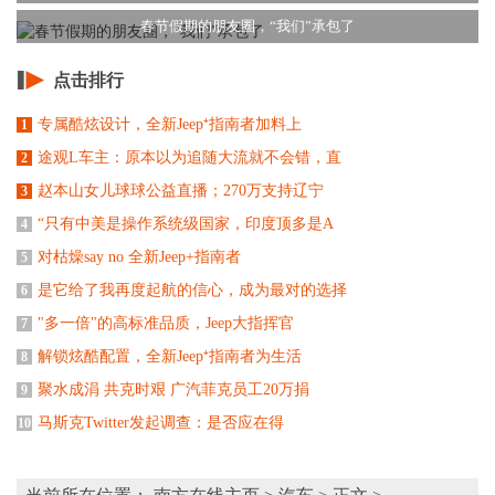
春节假期的朋友圈，“我们”承包了
点击排行
专属酷炫设计，全新Jeep⁺指南者加料上
1
途观L车主：原本以为追随大流就不会错，直
2
赵本山女儿球球公益直播；270万支持辽宁
3
“只有中美是操作系统级国家，印度顶多是A
4
对枯燥say no 全新Jeep+指南者
5
是它给了我再度起航的信心，成为最对的选择
6
"多一倍"的高标准品质，Jeep大指挥官
7
解锁炫酷配置，全新Jeep⁺指南者为生活
8
聚水成涓 共克时艰 广汽菲克员工20万捐
9
马斯克Twitter发起调查：是否应在得
10