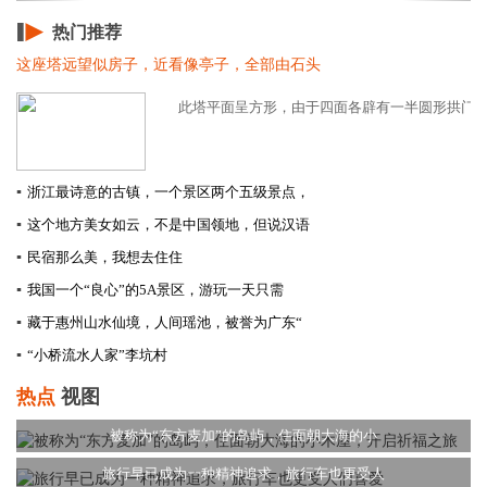
热门推荐
这座塔远望似房子，近看像亭子，全部由石头
此塔平面呈方形，由于四面各辟有一半圆形拱门，而
▪
浙江最诗意的古镇，一个景区两个五级景点，
▪
这个地方美女如云，不是中国领地，但说汉语
▪
民宿那么美，我想去住住
▪
我国一个“良心”的5A景区，游玩一天只需
▪
藏于惠州山水仙境，人间瑶池，被誉为广东“
▪
“小桥流水人家”李坑村
热点
视图
被称为“东方麦加”的岛屿，住面朝大海的小
旅行早已成为一种精神追求，旅行车也更受人