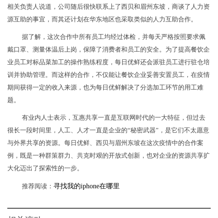
相关负责人说道，公司随后很快联系上了西贝和眉州东坡，商谈了人力资
源互助的事宜，而其还计划在华东地区也采取类似的人力互助合作。
据了解，这次合作中所有员工均经过体检，并每天严格按照要求佩
戴口罩、测量体温后上岗，保障了消费者和员工的安全。为了提高餐饮企
业员工对标品菜加工的操作熟练程度，每日优鲜还会派驻员工进行驻仓培
训并协助管理。而这样的合作，不仅能让餐饮企业妥善安置员工，在疫情
期间获得一定的收入来源，也为每日优鲜解决了分选加工环节的用工难
题。
有业内人士表示，互惠共享一直是互联网时代的一大特征，但过去
很长一段时间里，人工、人才一直是企业的“秘密武器”，是它们不太愿意
与外界共享的资源。每日优鲜、西贝与眉州东坡在这次疫情中的合作案
例，既是一种群策群力、共克时艰的开放式创新，也对企业的资源共享扩
大化迈出了探索性的一步。
推荐阅读：
寻找我的iphone在哪里