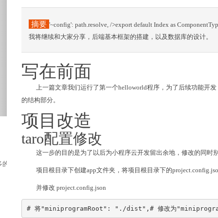
摘要
'~config': path.resolve, />export default Inde
我将继续和大家分享，后端基本框架的搭建，以及数据库的设计。
写在前面
上一篇文章我们运行了第一个helloworld程序，为了后续功
的结构部分。
项目改造
taro配置修改
这一步的目的是为了以后为小程序云开发留出余地，修改的同时别忘了将mini
的朋友出行会选择有着家一样温度的民宿，那里...
项目根目录下创建app文件夹，将项目根目录下的project.config.j
并修改 project.config.json
# 将"miniprogramRoot": "./dist",# 修改为"miniprogra