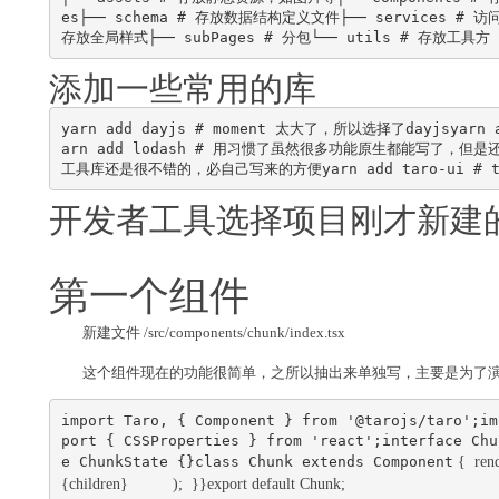
es├── schema # 存放数据结构定义文件├── services # 访问
存放全局样式├── subPages # 分包└── utils # 存放工具方
添加一些常用的库
yarn add dayjs # moment 太大了，所以选择了dayjsyar
arn add lodash # 用习惯了虽然很多功能原生都能写了，但是还是喜
工具库还是很不错的，必自己写来的方便yarn add taro-ui #
开发者工具选择项目刚才新建的
第一个组件
新建文件 /src/components/chunk/index.tsx
这个组件现在的功能很简单，之所以抽出来单独写，主要是为了
import Taro, { Component } from '@tarojs/taro';im
port { CSSProperties } from 'react';interface Chu
e ChunkState {}class Chunk extends Component
{children}      
    );  }}export default Chunk;