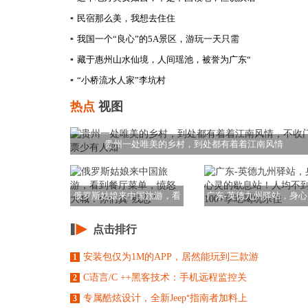
▪
民宿那么美，我想去住住
▪
我国一个“良心”的5A景区，游玩一天只需
▪
藏于惠州山水仙境，人间瑶池，被誉为广东“
▪
“小桥流水人家”李坑村
热点
视图
贵州一处唯美的乡村，到处都有着着江南风情
俄罗斯姑娘来中国旅游，看
广东-英德九州驿站，身心
到餐厅菜单，愤怒
的歇息站！人均
点击排行
安装包仅为1M的APP，居然能玩到三款游
1
C语言/C ++黑客技术：手机远程监控关
2
专属酷炫设计，全新Jeep⁺指南者加料上
3