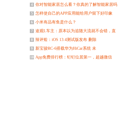
你对智能家居怎么看？你真的了解智能家居吗
4
怎样使自己的APP应用能给用户留下好印象
5
小米有品有鱼是什么？
6
途观L车主：原本以为追随大流就不会错，直
7
辣评烩：iOS 13.4测试版发布 删除
8
新宝骏RC-6搭载华为HiCar系统 未
9
App免费排行榜：钉钉位居第一，超越微信
10