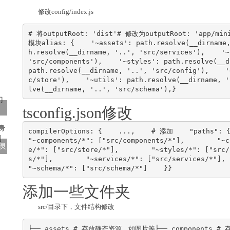
修改config/index.js
# 将outputRoot: 'dist'# 修改为outputRoot: 'ap
模块alias: {    '~assets': path.resolve(__dirname,
h.resolve(__dirname, '..', 'src/services'),    '~
'src/components'),    '~styles': path.resolve(__d
path.resolve(__dirname, '..', 'src/config'),    '
c/store'),    '~utils': path.resolve(__dirname, '
lve(__dirname, '..', 'src/schema'),}
tsconfig.json修改
compilerOptions: {    ...,    # 添加    "paths": {    
"~components/*": ["src/components/*"],        "~c
灵
e/*": ["src/store/*"],        "~styles/*": ["src/
s/*"],        "~services/*": ["src/services/*"],     
"~schema/*": ["src/schema/*"]    }}
添加一些文件夹
src/目录下，文件结构修改
├── assets # 存放静态资源，如图片等├── components #