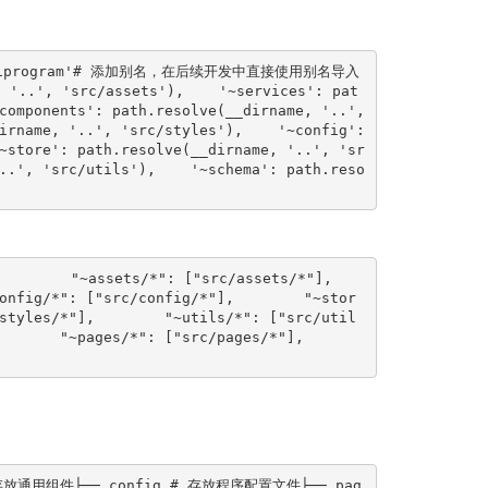
p/miniprogram'# 添加别名，在后续开发中直接使用别名导入
 '..', 'src/assets'),    '~services': pat
components': path.resolve(__dirname, '..', 
irname, '..', 'src/styles'),    '~config': 
~store': path.resolve(__dirname, '..', 'sr
..', 'src/utils'),    '~schema': path.reso
    "~assets/*": ["src/assets/*"],        
onfig/*": ["src/config/*"],        "~stor
styles/*"],        "~utils/*": ["src/util
   "~pages/*": ["src/pages/*"],        
 存放通用组件├── config # 存放程序配置文件├── pag