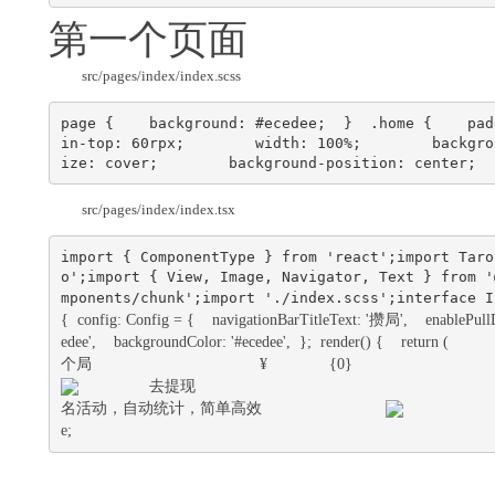
第一个页面
src/pages/index/index.scss
page {    background: #ecedee;  }  .home {    pad
in-top: 60rpx;        width: 100%;        backgro
ize: cover;        background-position: center;  
src/pages/index/index.tsx
import { ComponentType } from 'react';import Taro
o';import { View, Image, Navigator, Text } from '
mponents/chunk';import './index.scss';interface I
{  config: Config = {    navigationBarTitleText: '攒局',    enablePul
edee',    backgroundColor: '#ecedee',  };  render() {    return (      
个局
¥
{0}
去提现
名活动，自动统计，简单高效
e;