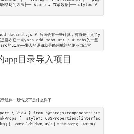
网络访问方法├── store # 存放数据├── styles # 
n add decimal.js # 后面会有一些计算，提前先引入了y
欢它一点yarn add mobx-utils # mobx的一些
 taro的ui库——懒人的逻辑就是能用成熟的绝不自己写
app目录导入项目
演示组件一般情况下是什么样子
port { View } from '@tarojs/components';im
nkProps {  style?: CSSProperties;}interfac
 {  render() {    const { children, style } = this.props;    return (      