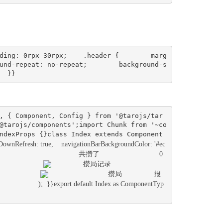
ding: 0rpx 30rpx;    .header {        marg
und-repeat: no-repeat;        background-s
  }}
, { Component, Config } from '@tarojs/tar
@tarojs/components';import Chunk from '~co
ndexProps {}class Index extends Component
lDownRefresh: true,    navigationBarBackgroundColor: '#ec
共攒了
                0              
攒局记录
攒局
报
    );  }}export default Index as ComponentTyp