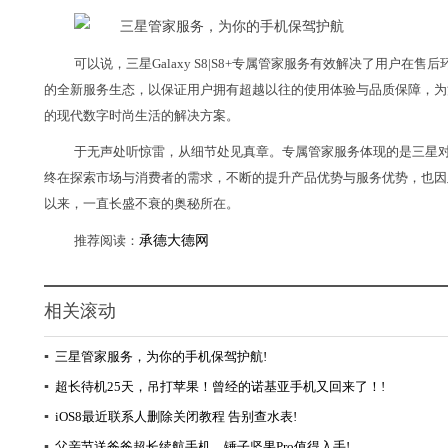
可以说，三星Galaxy S8|S8+专属管家服务有效解决了用户
的全新服务生态，以保证用户拥有超越以往的使用体验与品质保障，为
的现代数字时尚生活的解决方案。
于无声处听惊雷，从细节处见真章。专属管家服务体现的是三星
终在探索市场与消费者的需求，不断的提升产品优势与服务优势，也因
以来，一直长盛不衰的奥秘所在。
推荐阅读：
承德大德网
相关滚动
▪
三星管家服务，为你的手机保驾护航!
▪
超长待机25天，吊打苹果！曾经的诺基亚手机又回来了！!
▪
iOS8最近联系人删除关闭教程 告别查水表!
▪
父亲节送爸爸超长续航手机，锤子坚果Pro值得入手!