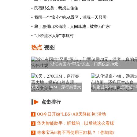
▪
民宿那么美，我想去住住
▪
我国一个“良心”的5A景区，游玩一天只需
▪
藏于惠州山水仙境，人间瑶池，被誉为广东“
▪
“小桥流水人家”李坑村
热点
视图
浙江有国内“罕见”景点，门票仅需70元，
6天，2700KM，穿行秦晋大
从化温泉小镇，远离城市
地，探秘自
闹、环抱原生态森
点击排行
QQ今日开始“LBS+AR天降红包”活动
1
华为智能助手：听我的，以后就这么看球
2
未来宝马i8将不再使用三缸机？！你知道i
3