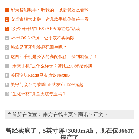
华为智能助手：听我的，以后就这么看球
1
安卓旗舰大比拼，这几款手机你值得一看！
2
QQ今日开始“LBS+AR天降红包”活动
3
watchOS 6 评测：让手表不再局限
4
魅族是否还能够起死回生呢？
5
这四部手机是公认的高配低价，买到就值了！
6
“未来手机”是什么样子？努比亚小米给你满
7
美国论坛Reddit网友热议Nexus6
8
美得与众不同荣耀8正式发布:1999元起
9
“生化环材”真是天坑专业吗？
10
当前所在位置：
南方在线主页
>
商讯
> 正文 >
曾经卖疯了，5英寸屏+3080mAh，现在仅866元
停产了