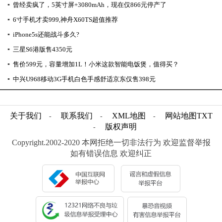
▪
曾经卖疯了，5英寸屏+3080mAh，现在仅866元停产了
▪
6寸手机才卖999,神舟X60TS超值推荐
▪
iPhone5s还能战斗多久?
▪
三星S6港版售4350元
▪
售价599元，容量增加1L！小米这款智能电饭煲，值得买？
▪
中兴U968移动3G手机白色手感舒适京东仅售398元
关于我们
联系我们
XML地图
网站地图
TXT
-
-
-
版权声明
-
Copyright.2002-2020 本网拒绝一切非法行为 欢迎监督举报
如有错误信息 欢迎纠正