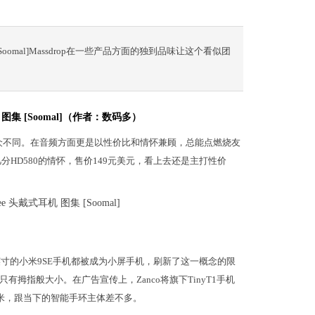
机图集[Soomal]Massdrop在一些产品方面的独到品味让这个看似团
式耳机 图集 [Soomal]（作者：数码多）
得与众不同。在音频方面更是以性价比和情怀兼顾，总能点燃烧友
乎有几分HD580的情怀，售价149元美元，看上去还是主打性价
英寸的小米9SE手机都被成为小屏手机，刷新了这一概念的限
拇指般大小。在广告宣传上，Zanco将旗下TinyT1手机
毫米，跟当下的智能手环主体差不多。