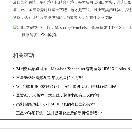
及自己的表情，要环境可以结合环境，要大头可以拍出大头，进退自如
瘦，PS，美图秀秀好好学一下吧，这才是王道。以上玩笑归玩笑，多
途啊，否则让照片变成“照骗”，自欺欺人，又有什么意义呢。
推荐阅读：
今日朝阳
相关滚动
▪
24日数码热点回顾：Massdrop/Sennheiser 森海塞尔 HD58X Jubilee 
▪
三星S9/S9+震撼发售 年度机皇拍照无敌!
▪
Win10通用版《微软验证》上架：通过蓝牙用手机解锁电脑!
▪
豆瓣App 6.0版本正式上线，聚焦书影音三大内容!
▪
亮剑"隐私保护" 小米MIUI12真的有自己的技术!
▪
三星S9详细评测，这才是进化之后的手机怪兽吧！!