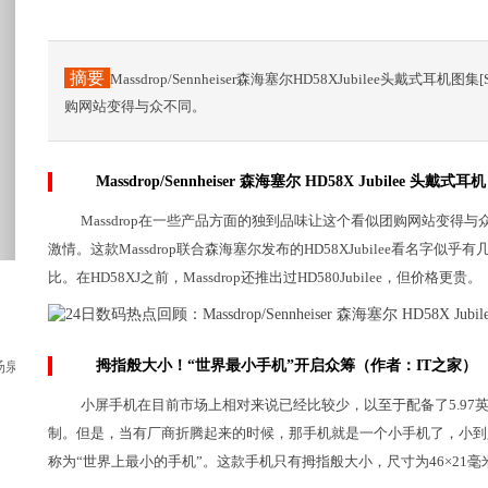
摘要
Massdrop/Sennheiser森海塞尔HD58XJubilee头戴式耳
购网站变得与众不同。
Massdrop/Sennheiser 森海塞尔 HD58X Jubilee 头戴
Massdrop在一些产品方面的独到品味让这个看似团购网站变
激情。这款Massdrop联合森海塞尔发布的HD58XJubilee看名字似
比。在HD58XJ之前，Massdrop还推出过HD580Jubilee，但价格更贵。
拇指般大小！“世界最小手机”开启众筹（作者：IT之家）
泉酒店古香古韵，奢华徽派建筑酒店各处均彰显...
小屏手机在目前市场上相对来说已经比较少，以至于配备了5.97
制。但是，当有厂商折腾起来的时候，那手机就是一个小手机了，小到只有
称为“世界上最小的手机”。这款手机只有拇指般大小，尺寸为46×21