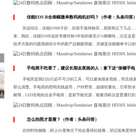
佳能EOS R全画幅微单数码相机好吗？（作者：头条问答
先说结论，佳能EOSR不好，目前不值得购买，原因有以下几点：。
来。因此，佳能EOSR这款专微对标3年前的索尼A7ii都够呛，注定
技术方面的问题我相信今年的新产品都能突破。关键是佳能微单卡口的
手电筒不吃香了，建议长期走夜路的人：拿下这“保镖手电
手电筒是我们出行必不可少的工具，可以避免很多危险，而且很
那么清楚。手电筒的照明光线超亮，户外野营，超级轻量化，日常防水
粗女
耐用，LED充电铝合金手电筒，是新节能光源，能量消耗仅是普通灯
怎么拍照才显瘦？（作者：头条问答）
自拍时拍侧脸，斜上45度角往下拍会显得比较瘦，切记低角度仰