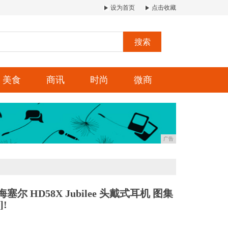
设为首页
点击收藏
搜索
美食
商讯
时尚
微商
广告
森海塞尔 HD58X Jubilee 头戴式耳机 图集
]!