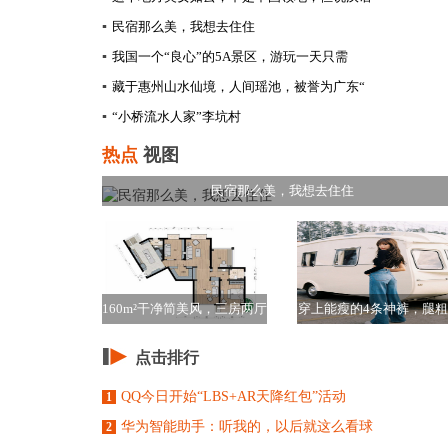
▪
民宿那么美，我想去住住
▪
我国一个“良心”的5A景区，游玩一天只需
▪
藏于惠州山水仙境，人间瑶池，被誉为广东“
▪
“小桥流水人家”李坑村
热点
视图
民宿那么美，我想去住住
160m²干净简美风，三房两厅
穿上能瘦的4条神裤，腿
改成了两房
孩终于有救了
点击排行
QQ今日开始“LBS+AR天降红包”活动
1
华为智能助手：听我的，以后就这么看球
2