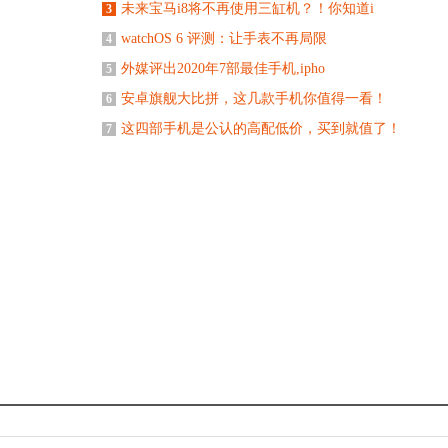
未来宝马i8将不再使用三缸机？！你知道i
3
watchOS 6 评测：让手表不再局限
4
外媒评出2020年7部最佳手机,ipho
5
安卓旗舰大比拼，这几款手机你值得一看！
6
这四部手机是公认的高配低价，买到就值了！
7