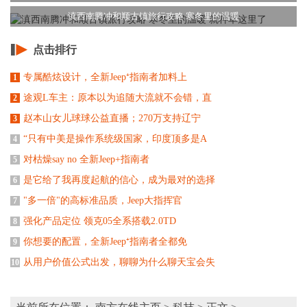
滇西南腾冲和顺古镇旅行攻略 寒冬里的温暖
点击排行
专属酷炫设计，全新Jeep⁺指南者加料上
1
途观L车主：原本以为追随大流就不会错，直
2
赵本山女儿球球公益直播；270万支持辽宁
3
“只有中美是操作系统级国家，印度顶多是A
4
对枯燥say no 全新Jeep+指南者
5
是它给了我再度起航的信心，成为最对的选择
6
"多一倍"的高标准品质，Jeep大指挥官
7
强化产品定位 领克05全系搭载2.0TD
8
你想要的配置，全新Jeep⁺指南者全都免
9
从用户价值公式出发，聊聊为什么聊天宝会失
10