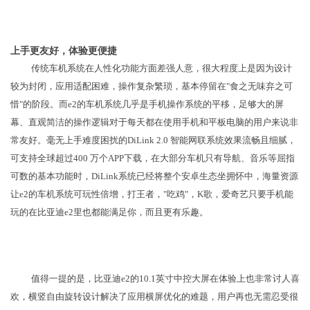
上手更友好，体验更便捷
传统车机系统在人性化功能方面差强人意，很大程度上是因为设计
较为封闭，应用适配困难，操作复杂繁琐，基本停留在"食之无味弃之可
惜"的阶段。而e2的车机系统几乎是手机操作系统的平移，足够大的屏
幕、直观简洁的操作逻辑对于每天都在使用手机和平板电脑的用户来说非
常友好。毫无上手难度困扰的DiLink 2.0 智能网联系统效果流畅且细腻，
可支持全球超过400 万个APP下载，在大部分车机只有导航、音乐等屈指
可数的基本功能时，DiLink系统已经将整个安卓生态坐拥怀中，海量资源
让e2的车机系统可玩性倍增，打王者，"吃鸡"，K歌，爱奇艺只要手机能
玩的在比亚迪e2里也都能满足你，而且更有乐趣。
值得一提的是，比亚迪e2的10.1英寸中控大屏在体验上也非常讨人喜
欢，横竖自由旋转设计解决了应用横屏优化的难题，用户再也无需忍受很