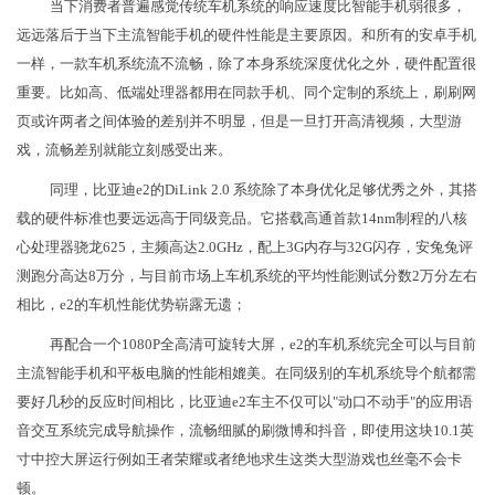
当下消费者普遍感觉传统车机系统的响应速度比智能手机弱很多，
远远落后于当下主流智能手机的硬件性能是主要原因。和所有的安卓手机
一样，一款车机系统流不流畅，除了本身系统深度优化之外，硬件配置很
重要。比如高、低端处理器都用在同款手机、同个定制的系统上，刷刷网
页或许两者之间体验的差别并不明显，但是一旦打开高清视频，大型游
戏，流畅差别就能立刻感受出来。
同理，比亚迪e2的DiLink 2.0 系统除了本身优化足够优秀之外，其搭
载的硬件标准也要远远高于同级竞品。它搭载高通首款14nm制程的八核
心处理器骁龙625，主频高达2.0GHz，配上3G内存与32G闪存，安兔兔评
测跑分高达8万分，与目前市场上车机系统的平均性能测试分数2万分左右
相比，e2的车机性能优势崭露无遗；
再配合一个1080P全高清可旋转大屏，e2的车机系统完全可以与目前
主流智能手机和平板电脑的性能相媲美。在同级别的车机系统导个航都需
要好几秒的反应时间相比，比亚迪e2车主不仅可以"动口不动手"的应用语
音交互系统完成导航操作，流畅细腻的刷微博和抖音，即使用这块10.1英
寸中控大屏运行例如王者荣耀或者绝地求生这类大型游戏也丝毫不会卡
顿。