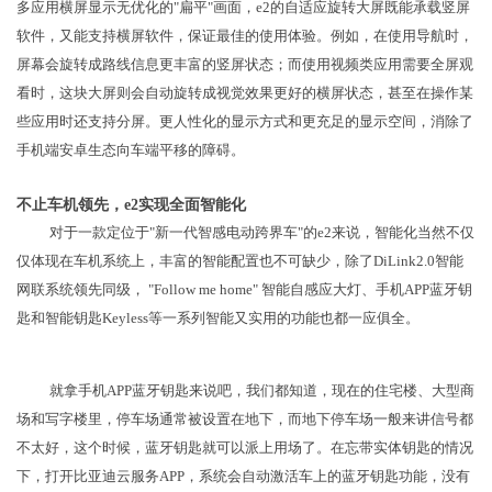
多应用横屏显示无优化的"扁平"画面，e2的自适应旋转大屏既能承载竖屏
软件，又能支持横屏软件，保证最佳的使用体验。例如，在使用导航时，
屏幕会旋转成路线信息更丰富的竖屏状态；而使用视频类应用需要全屏观
看时，这块大屏则会自动旋转成视觉效果更好的横屏状态，甚至在操作某
些应用时还支持分屏。更人性化的显示方式和更充足的显示空间，消除了
手机端安卓生态向车端平移的障碍。
不止车机领先，e2实现全面智能化
对于一款定位于"新一代智感电动跨界车"的e2来说，智能化当然不仅
仅体现在车机系统上，丰富的智能配置也不可缺少，除了DiLink2.0智能
网联系统领先同级， "Follow me home" 智能自感应大灯、手机APP蓝牙钥
匙和智能钥匙Keyless等一系列智能又实用的功能也都一应俱全。
就拿手机APP蓝牙钥匙来说吧，我们都知道，现在的住宅楼、大型商
场和写字楼里，停车场通常被设置在地下，而地下停车场一般来讲信号都
不太好，这个时候，蓝牙钥匙就可以派上用场了。在忘带实体钥匙的情况
下，打开比亚迪云服务APP，系统会自动激活车上的蓝牙钥匙功能，没有