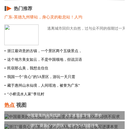
热门推荐
广东-英德九州驿站，身心灵的歇息站！人均
逃离城市回归大自然，过与众不同的假期过一天抛开
▪
浙江最诗意的古镇，一个景区两个五级景点，
▪
这个地方美女如云，不是中国领地，但说汉语
▪
民宿那么美，我想去住住
▪
我国一个“良心”的5A景区，游玩一天只需
▪
藏于惠州山水仙境，人间瑶池，被誉为广东“
▪
“小桥流水人家”李坑村
热点
视图
中国最美的火车线路：火车速度非常慢，票价
浙江“最良心”的景区，被评为5A却坚持免